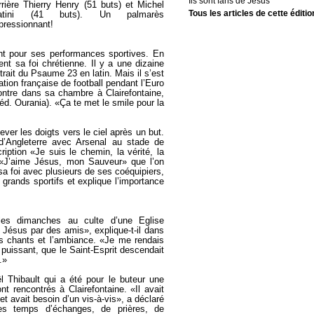
Ils sont fans de Jésus
rrière Thierry Henry (51 buts) et Michel
Tous les articles de cette éditio
latini (41 buts). Un palmarès
pressionnant!
ent pour ses performances sportives. En
t sa foi chrétienne. Il y a une dizaine
xtrait du Psaume 23 en latin. Mais il s’est
tion française de football pendant l’Euro
ontre dans sa chambre à Clairefontaine,
éd. Ourania). «Ça te met le smile pour la
ever les doigts vers le ciel après un but.
d’Angleterre avec Arsenal au stade de
ription «Je suis le chemin, la vérité, la
t «J’aime Jésus, mon Sauveur» que l’on
e sa foi avec plusieurs de ses coéquipiers,
grands sportifs et explique l’importance
les dimanches au culte d’une Eglise
 Jésus par des amis», explique-t-il dans
es chants et l’ambiance. «Je me rendais
puissant, que le Saint-Esprit descendait
.»
l Thibault qui a été pour le buteur une
rencontrés à Clairefontaine. «Il avait
et avait besoin d’un vis-à-vis», a déclaré
es temps d’échanges, de prières, de