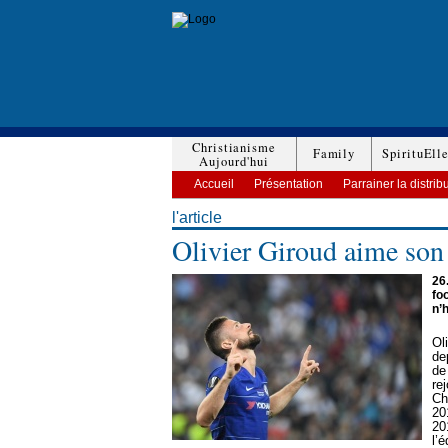
Christianisme
Family
SpirituEll
Aujourd'hui
Accueil
Présentation
Parrainer la distrib
l'article
Olivier Giroud aime son
26
fo
n’
Ol
de
de
re
Ch
20
20
l’