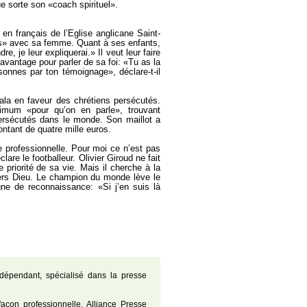
e sorte son «coach spirituel».
 en français de l’Eglise anglicane Saint-
ps» avec sa femme. Quant à ses enfants,
e, je leur expliquerai.» Il veut leur faire
 avantage pour parler de sa foi: «Tu as la
onnes par ton témoignage», déclare-t-il
ala en faveur des chrétiens persécutés.
ximum «pour qu’on en parle», trouvant
persécutés dans le monde. Son maillot a
tant de quatre mille euros.
ie professionnelle. Pour moi ce n’est pas
clare le footballeur. Olivier Giroud ne fait
 priorité de sa vie. Mais il cherche à la
 vers Dieu. Le champion du monde lève le
gne de reconnaissance: «Si j’en suis là
dépendant, spécialisé dans la presse
açon professionnelle, Alliance Presse