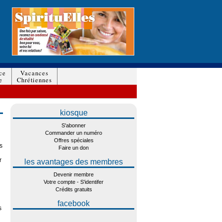
ce
Vacances
e
Chrétiennes
kiosque
S'abonner
Commander un numéro
Offres spéciales
s
Faire un don
r
les avantages des membres
Devenir membre
Votre compte - S'identifer
Crédits gratuits
facebook
s