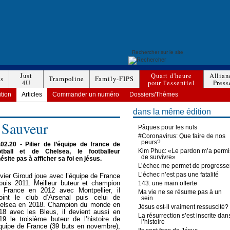
Just
Quart d'heure
Allian
es
Trampoline
Family-FIPS
4U
pour l'essentiel
Press
ution
Articles
Commander un numéro
Dossiers/Thèmes
dans la même édition
 Sauveur
Pâques pour les nuls
#Coronavirus: Que faire de nos
peurs?
.02.20
- Pilier de l’équipe de france de
Kim Phuc: «Le pardon m’a permi
otball et de Chelsea, le footballeur
de survivre»
hésite pas à afficher sa foi en jésus.
L’échec me permet de progresse
L’échec n’est pas une fatalité
ivier Giroud joue avec l’équipe de France
puis 2011. Meilleur buteur et champion
143: une main offerte
 France en 2012 avec Montpellier, il
Ma vie ne se résume pas à un
joint le club d’Arsenal puis celui de
sein
elsea en 2018. Champion du monde en
Jésus est-il vraiment ressuscité?
18 avec les Bleus, il devient aussi en
La résurrection s’est inscrite dan
19 le troisième buteur de l’histoire de
l’histoire
équipe de France (39 buts en novembre),