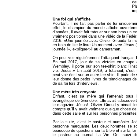
de
P
im
Une foi qui s’affiche
Pourtant, il ne fait pas parler de lui uniquem
effet, le champion du monde affiche ouvertemen
d’années, il avait fait tatouer sur son bras un e
vraiment positionné dans une vidéo de la Fédéra
2016. «Une journée avec Olivier Giroud» le m
en train de lire le livre Un moment avec Jésus (
journée !», explique-t-il au cameraman.
On peut voir régulièrement l’attaquant français l
En mai 2017, jour de sa victoire en coupe 
Wembley, il porte sur son tee-shirt blanc l’insc
vie. Jésus.» En août 2019, à Istanbul, c’es
peut voir écrit sur un autre tee-shirt. Il parle d
leur donne des petits livres de témoignages de 
de sa foi lors d’interviews.
Une mère très croyante
Enfant, c’est sa mère qui l’amenait tous 
évangélique de Grenoble. Elle avait «découvert
le magazine Jésus!. Olivier Giroud y aimait l
compte qu’il y avait vraiment quelque chose de 
dans cette salle et sur les personnes présentes
Par la suite, c’est le pasteur et aumônier Joë
personne marquante. Les deux hommes se sont 
beaucoup de questions sur la Bible et sur la foi 
le pasteur au journal La Vie. Ont suivi d