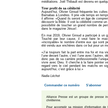
méditations. Joël Thibault est devenu en quelqu
Tirer profit de sa célébrité
Aujourd’hui, Olivier Giroud fréquente les cultes
Barnabas à Londres. Il prie «de temps en tem
il affirme: «Quand ils seront en âge de comprendr
découvrir la Bible. Il voit la célébrité comme un
possibilité de toucher un grand nombre de pers
dans le magazine Jésus!.
En mai 2019, Olivier Giroud a participé à un g
Touché par leur cause, il veut faire le ma
«incroyable» le nombre d’entre eux qui sont 
été vendu aux enchères dans ce but pour un mon
«J’ai toujours fait la part entre ma foi et ma v
l’une devant l’autre, c’est l’une avec l’autre», dé
donc pas de sa carrière professionnelle l’unique
vivre avec Dieu. Il cherche à la faire pointer
regard vers le ciel pendant les matchs en si
aujourd’hui, c’est grâce à lui.»
Nadia Léchot
Commander ce numéro
S'abonner
Alliance Presse est un groupe de presse in
chrétienne.
Pour accomplir sa mission d'information de f