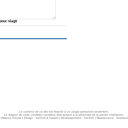
pour réagir
RUBRIQUES
SERVICES
Accueil
S'abonner
Présentation
Commander un numéro
Parrainer la distribution
Devenir membre
Articles
Votre compte - S'identifer
Commander un numéro
Crédits gratuits
Dossiers/Thèmes
Le contenu de ce site est réservé à un usage personnel seulement.
Le respect de cette condition contribue directement à la pérennité de la presse chrétienne.
 Alliance Presse | Design :
IneXoS
&
Ismaël
| Développement :
IneXoS
| Maintenance :
Solutio