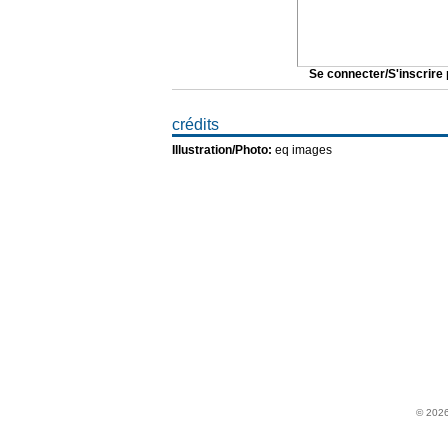
Se connecter/S'inscrire 
crédits
Illustration/Photo:
eq images
MAGAZINES
Christianisme Aujourd'hui
Family
SpirituElles
Just 4U
Trampoline
Family-FIPS
Quart d'heure pour l'essentiel
Vacances Chrétiennes
© 2026