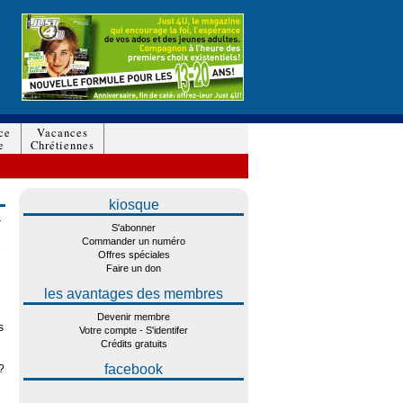
ce
Vacances
e
Chrétiennes
kiosque
r
S'abonner
Commander un numéro
e
Offres spéciales
Faire un don
les avantages des membres
Devenir membre
s
Votre compte - S'identifer
Crédits gratuits
facebook
 ?