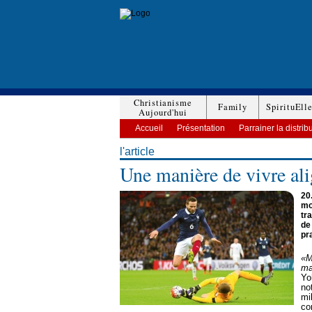
Christianisme
Family
SpirituEll
Aujourd'hui
Accueil
Présentation
Parrainer la distrib
l'article
Une manière de vivre ali
20
mo
tr
de
pr
«M
ma
Yo
no
mi
co