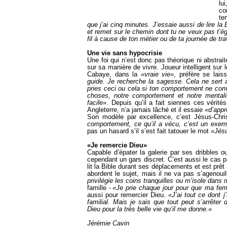
lu
co
te
que j’ai cinq minutes. J’essaie aussi de lire la
et remet sur le chemin dont tu ne veux pas t’ég
fil à cause de ton métier ou de ta journée de tra
Une vie sans hypocrisie
Une foi qui n’est donc pas théorique ni abstrai
sur sa manière de vivre. Joueur intelligent sur l
Cabaye, dans la
«vraie vie»
, préfère se lais
guide. Je recherche la sagesse. Cela ne sert à 
pries ceci ou cela si ton comportement ne con
choses, notre comportement et notre mentali
facile»
. Depuis qu’il a fait siennes ces vérité
Angleterre, n’a jamais lâché et il essaie
«d’appr
Son modèle par excellence, c’est Jésus-Chri
comportement, ce qu’il a vécu, c’est un exem
pas un hasard s’il s’est fait tatouer le mot
«Jés
«Je remercie Dieu»
Capable d’épater la galerie par ses dribbles o
cependant un gars discret. C’est aussi le cas par
lit la Bible durant ses déplacements et est prêt 
abordent le sujet, mais il ne va pas s’agenouil
privilégie les coins tranquilles ou m’isole dan
famille -
«Je prie chaque jour pour que ma fem
aussi pour remercier Dieu.
«J’ai tout ce dont j
familial. Mais je sais que tout peut s’arrêter
Dieu pour la très belle vie qu’il me donne.»
Jérémie Cavin