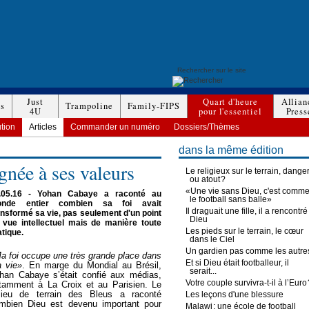
Just
Quart d'heure
Allian
es
Trampoline
Family-FIPS
4U
pour l'essentiel
Press
ution
Articles
Commander un numéro
Dossiers/Thèmes
dans la même édition
gnée à ses valeurs
Le religieux sur le terrain, dange
ou atout ?
«Une vie sans Dieu, c'est comm
.05.16
- Yohan Cabaye a raconté au
le football sans balle»
nde entier combien sa foi avait
Il draguait une fille, il a rencontré
ansformé sa vie, pas seulement d'un point
Dieu
 vue intellectuel mais de manière toute
Les pieds sur le terrain, le cœur
atique.
dans le Ciel
Un gardien pas comme les autre
a foi occupe une très grande place dans
Et si Dieu était footballeur, il
 vie»
. En marge du Mondial au Brésil,
serait...
han Cabaye s’était confié aux médias,
Votre couple survivra-t-il à l’Euro
tamment à La Croix et au Parisien. Le
lieu de terrain des Bleus a raconté
Les leçons d'une blessure
mbien Dieu est devenu important pour
Malawi : une école de football