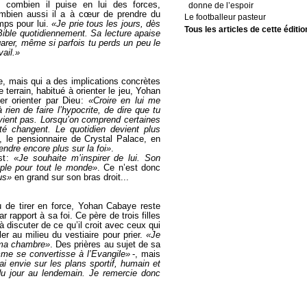
i, combien il puise en lui des forces,
donne de l’espoir
mbien aussi il a à cœur de prendre du
Le footballeur pasteur
mps pour lui.
«Je prie tous les jours, dès
Tous les articles de cette éditio
 Bible quotidiennement. Sa lecture apaise
arer, même si parfois tu perds un peu le
vail.»
te, mais qui a des implications concrètes
e terrain, habitué à orienter le jeu, Yohan
ser orienter par Dieu :
«Croire en lui me
rien de faire l’hypocrite, de dire que tu
vient pas. Lorsqu’on comprend certaines
té changent. Le quotidien devient plus
s, le pensionnaire de Crystal Palace, en
endre encore plus sur la foi»
.
st :
«Je souhaite m’inspirer de lui. Son
ple pour tout le monde»
. Ce n’est donc
us»
en grand sur son bras droit...
u de tirer en force, Yohan Cabaye reste
 rapport à sa foi. Ce père de trois filles
à discuter de ce qu’il croit avec ceux qui
ler au milieu du vestiaire pour prier.
«Je
s ma chambre»
. Des prières au sujet de sa
me se convertisse à l’Evangile»
-, mais
’ai envie sur les plans sportif, humain et
 du jour au lendemain. Je remercie donc