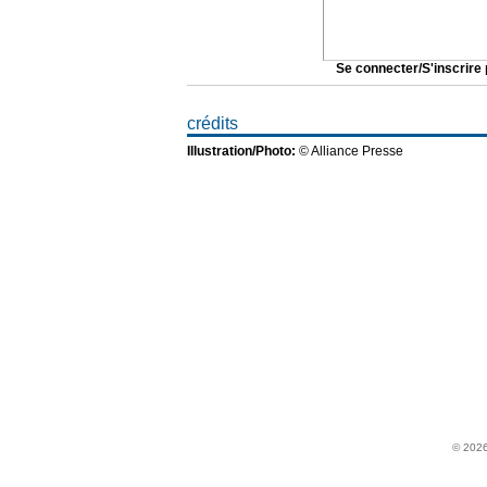
Se connecter/S'inscrire 
crédits
Illustration/Photo:
© Alliance Presse
MAGAZINES
Christianisme Aujourd'hui
Family
SpirituElles
Just 4U
Trampoline
Family-FIPS
Quart d'heure pour l'essentiel
Vacances Chrétiennes
© 2026