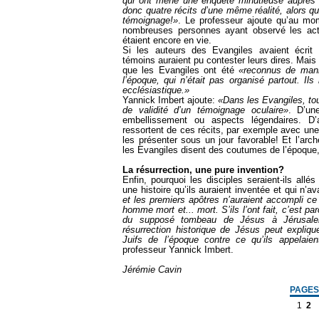
qui ont mené une enquête minutieuse auprès
donc quatre récits d’une même réalité, alors qu’à
témoignage!»
. Le professeur ajoute qu’au mo
nombreuses personnes ayant observé les act
étaient encore en vie.
Si les auteurs des Evangiles avaient écrit
témoins auraient pu contester leurs dires. Mais 
que les Evangiles ont été
«reconnus de mani
l’époque, qui n’était pas organisé partout. Il
ecclésiastique.»
Yannick Imbert ajoute:
«Dans les Evangiles, tou
de validité d’un témoignage oculaire»
. D’une
embellissement ou aspects légendaires. D’au
ressortent de ces récits, par exemple avec une 
les présenter sous un jour favorable! Et l’arch
les Evangiles disent des coutumes de l’époque,
La résurrection, une pure invention?
Enfin, pourquoi les disciples seraient-ils allés
une histoire qu’ils auraient inventée et qui n’av
et les premiers apôtres n’auraient accompli ce 
homme mort et... mort. S’ils l’ont fait, c’est 
du supposé tombeau de Jésus à Jérusale
résurrection historique de Jésus peut expliq
Juifs de l’époque contre ce qu’ils appelaie
professeur Yannick Imbert.
Jérémie Cavin
PAGES
1
2