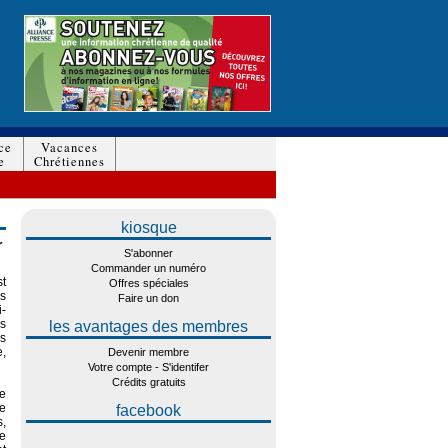
ce
Vacances
e
Chrétiennes
kiosque
r
S'abonner
Commander un numéro
st
Offres spéciales
us
Faire un don
i-
es
les avantages des membres
s
,
Devenir membre
Votre compte - S'identifer
Crédits gratuits
te
e
facebook
s,
e