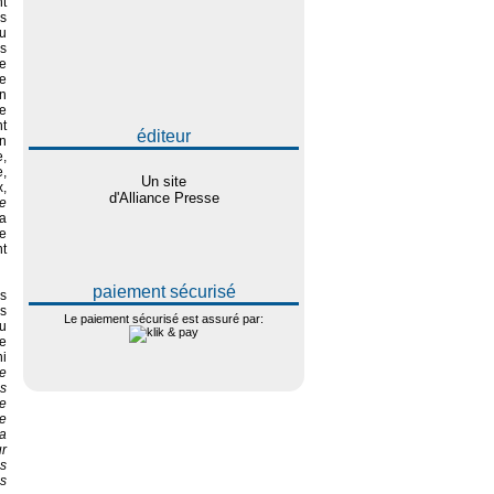
nt
us
u
s
e
e
un
e
nt
éditeur
n
e,
e,
Un site
,
d'Alliance Presse
e
la
me
t
paiement sécurisé
s
s
Le paiement sécurisé est assuré par:
u
e
ni
e
s
e
e
 a
ur
es
ns