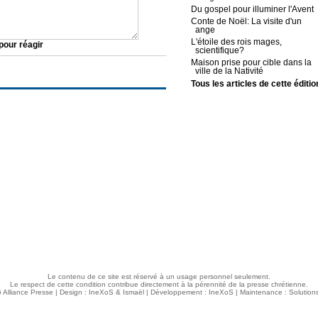
Du gospel pour illuminer l'Avent
Conte de Noël: La visite d'un
ange
L'étoile des rois mages,
pour réagir
scientifique?
Maison prise pour cible dans la
ville de la Nativité
Tous les articles de cette éditio
RUBRIQUES
SERVICES
Accueil
S'abonner
Présentation
Commander un numéro
Parrainer la distribution
Devenir membre
Articles
Votre compte - S'identifer
Commander un numéro
Crédits gratuits
Dossiers/Thèmes
Le contenu de ce site est réservé à un usage personnel seulement.
Le respect de cette condition contribue directement à la pérennité de la presse chrétienne.
 Alliance Presse | Design :
IneXoS
&
Ismaël
| Développement :
IneXoS
| Maintenance :
Solutio