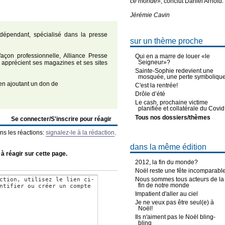
ce monde»
, conclut Daniel Arnold.
Jérémie Cavin
dépendant, spécialisé dans la presse
sur un thème proche
açon professionnelle, Alliance Presse
Qui en a marre de louer «le
Seigneur»?
 apprécient ses magazines et ses sites
Sainte-Sophie redevient une
mosquée, une perte symboliqu
n ajoutant un don de
C'est la rentrée!
Drôle d’été
Le cash, prochaine victime
planifiée et collatérale du Covid
Tous nos dossiers/thèmes
Se connecter/S'inscrire pour réagir
ns les réactions:
signalez-le à la rédaction
.
dans la même édition
 à réagir sur cette page.
2012, la fin du monde?
Noël reste une fête incomparabl
Nous sommes tous acteurs de la
fin de notre monde
Impatient d'aller au ciel
Je ne veux pas être seul(e) à
Noël!
Ils n'aiment pas le Noël bling-
bling