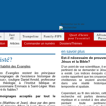
Just
Quart d'heure
Allian
es
Trampoline
Family-FIPS
4U
pour l'essentiel
Press
ution
Articles
Commander un numéro
Dossiers/Thèmes
en savoir plus
isté?
Est-il nécessaire de prouve
Jésus et la Bible?
 fiabilité des Evangiles
D’un point de vue scientifique, il e
pertinent de se demander si Jés
es Evangiles restent les principaux
a existé. Les indices évoqués c
moignages de l’existence historique de
contre rappellent que les croyanc
sus»
, souligne Daniel Arnold, professeur
chrétiennes se veulent ancrée
 théologie à l’Institut biblique et
dans une réalité historique
ssionnaire Emmaüs à Saint-Légier. Mais
temporelle et spatiale.
nt-ils fiables?
Cependant, au fil des siècles, cet
moignages acceptés par tout le
recherche est parfois devenu
mystique et a conduit à des abu
s (Matthieu et Jean), deux par des gens
perdant toute pertinenc