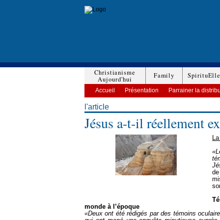
Christianisme
Family
SpirituEll
Aujourd'hui
Accueil
Présentation
Parrainer la distrib
l'article
Jésus a-t-il réellement ex
La
«L
té
Jé
de
mi
so
Té
monde à l’époque
«Deux ont été rédigés par des témoins oculaire