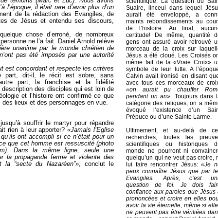
 de témoins (Marc et Luc). Nous avons
scientifique. La question du Sai
 l’époque, il était rare d’avoir plus d’un
Suaire, linceul dans lequel Jés
ment de la rédaction des Evangiles, de
aurait été enveloppé, a conn
es de Jésus et entendu ses discours,
maints rebondissements au cour
de l’histoire. Au final, aucun
 quelque chose d’erroné, de nombreux
certitude! De même, quantité d
personne ne l’a fait. Daniel Arnold relève
gens ont assuré avoir retrouvé 
ère unanime par le monde chrétien de
morceau de la croix sur laquell
s n’ont pas été imposés par une autorité
Jésus a été cloué. Les Croisés o
même fait de la «Vraie Croix» u
t est concordant et respecte les critères
symbole de leur lutte. A l’époqu
 part, dit-il, le récit est sobre, sans
Calvin avait ironisé en disant qu
tre part, la franchise et la fidélité
avec tous ces morceaux de croix
description des disciples qui est loin de
«on aurait pu chauffer Rom
éologie et l’histoire ont confirmé ce que
pendant un an»
. Toujours dans 
 des lieux et des personnages en vue.
catégorie des reliques, on a mê
évoqué l’existence d’un Sain
Prépuce ou d’une Sainte Larme.
 jusqu’à souffrir le martyr pour répandre
ait rien à leur apporter?
«Jamais l’Eglise
Ultimement, et au-delà de ce
qu’ils ont accompli si ce n’était pour un
recherches, toutes les preuve
parce que cet homme est ressuscité (photo
scientifiques ou historiques d
m). Dans la même ligne, seule une
monde ne pourront ni convaincr
uer la propagande ferme et violente des
quelqu’un qui ne veut pas croire, 
nt la “secte du Nazaréen”»
, conclut le
lui faire rencontrer Jésus:
«Je n
peux connaître Jésus que par le
Evangiles. Après, c’est un
question de foi. Je dois fair
confiance aux paroles que Jésus
prononcées et croire en elles po
avoir la vie éternelle, même si ell
ne peuvent pas être vérifiées da